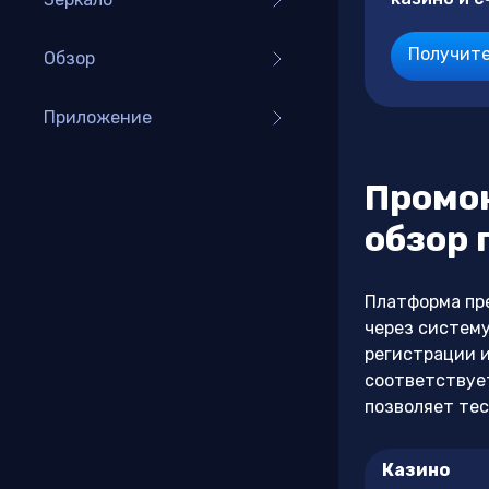
Получите
Обзор
Приложение
Промок
обзор
Платформа пр
через систему
регистрации и
соответствуе
позволяет тес
Казино