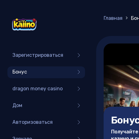
Главная
Бо
Зарегистрироваться
Бонус
dragon money casino
Дом
Бонус
Авторизоваться
Получайте
казино и с
Зеркало