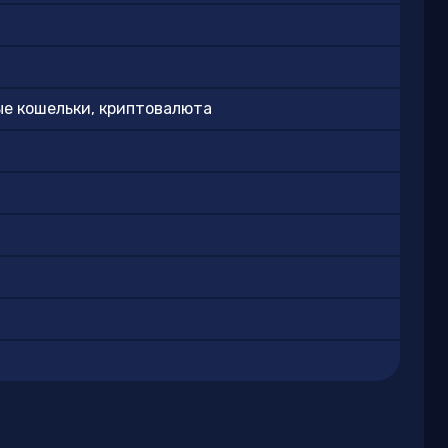
ые кошельки, криптовалюта