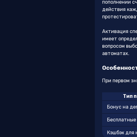
пополнении с
действия кажд
протестирова
Активация сп
имеет определ
вопросом выб
автоматах.
Особеннос
При первом зн
Тип 
Бонус на де
Бесплатные
Кэшбэк для 