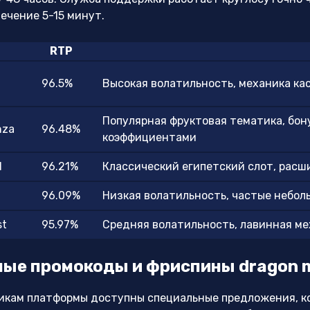
течение 5-15 минут.
RTP
96.5%
Высокая волатильность, механика ка
Популярная фруктовая тематика, бо
nza
96.48%
коэффициентами
d
96.21%
Классический египетский слот, расш
96.09%
Низкая волатильность, частые небо
st
95.97%
Средняя волатильность, лавинная м
ые промокоды и фриспины dragon m
икам платформы доступны специальные предложения, ко