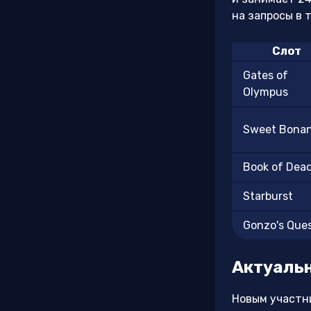
на запросы в 
Слот
Gates of
Olympus
Sweet Bona
Book of Dea
Starburst
Gonzo's Que
Актуальн
Новым участн